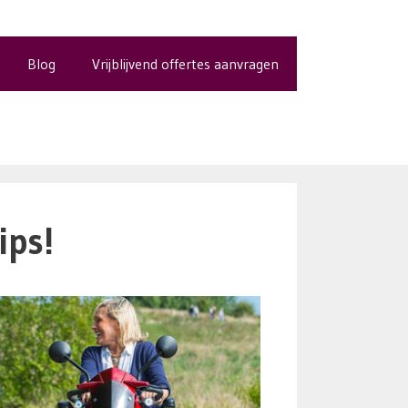
Blog
Vrijblijvend offertes aanvragen
ips!