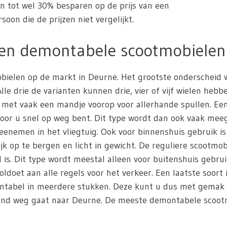
en tot wel 30% besparen op de prijs van een
oon die de prijzen niet vergelijkt.
 en demontabele scootmobielen
mobielen op de markt in Deurne. Het grootste onderscheid
e drie de varianten kunnen drie, vier of vijf wielen hebb
 met vaak een mandje voorop voor allerhande spullen. Ee
door u snel op weg bent. Dit type wordt dan ook vaak me
nemen in het vliegtuig. Ook voor binnenshuis gebruik i
jk op te bergen en licht in gewicht. De reguliere scootmob
s. Dit type wordt meestal alleen voor buitenshuis gebrui
oldoet aan alle regels voor het verkeer. Een laatste soort
montabel in meerdere stukken. Deze kunt u dus met gemak
kend weg gaat naar Deurne. De meeste demontabele scootmob