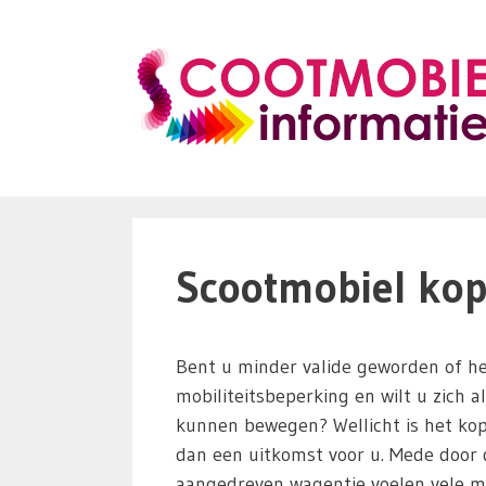
Ga
naar
de
inhoud
Scootmobiel kop
Bent u minder valide geworden of he
mobiliteitsbeperking en wilt u zich a
kunnen bewegen? Wellicht is het ko
dan een uitkomst voor u. Mede door d
aangedreven wagentje voelen vele m