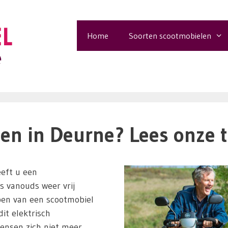
Home
Soorten scootmobielen
en in Deurne? Lees onze t
eft u een
ls vanouds weer vrij
pen van een scootmobiel
it elektrisch
ensen zich niet meer