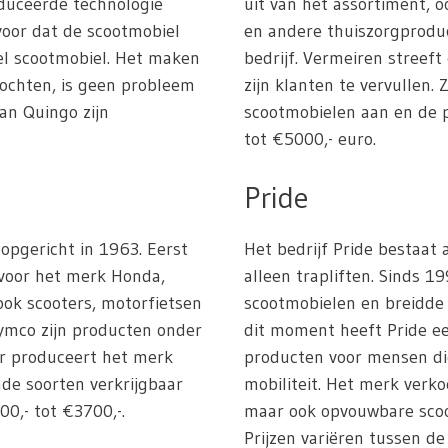
duceerde technologie
uit van het assortiment, 
rvoor dat de scootmobiel
en andere thuiszorgprodu
iel scootmobiel. Het maken
bedrijf. Vermeiren streef
bochten, is geen probleem
zijn klanten te vervullen.
an Quingo zijn
scootmobielen aan en de p
tot €5000,- euro.
Pride
 opgericht in 1963. Eerst
Het bedrijf Pride bestaat
 voor het merk Honda,
alleen trapliften. Sinds 1
ok scooters, motorfietsen
scootmobielen en breidde 
ymco zijn producten onder
dit moment heeft Pride ee
ar produceert het merk
producten voor mensen di
nde soorten verkrijgbaar
mobiliteit. Het merk verko
00,- tot €3700,-.
maar ook opvouwbare sco
Prijzen variëren tussen de