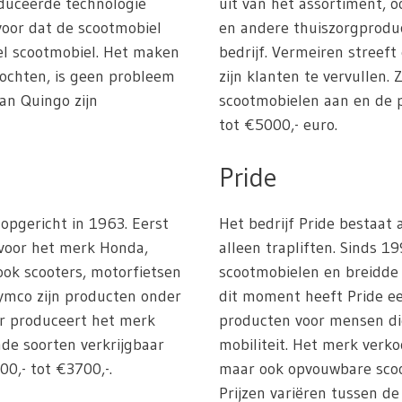
duceerde technologie
uit van het assortiment, 
rvoor dat de scootmobiel
en andere thuiszorgprodu
iel scootmobiel. Het maken
bedrijf. Vermeiren streef
bochten, is geen probleem
zijn klanten te vervullen.
an Quingo zijn
scootmobielen aan en de p
tot €5000,- euro.
Pride
 opgericht in 1963. Eerst
Het bedrijf Pride bestaat
 voor het merk Honda,
alleen trapliften. Sinds 1
ok scooters, motorfietsen
scootmobielen en breidde 
ymco zijn producten onder
dit moment heeft Pride ee
ar produceert het merk
producten voor mensen di
nde soorten verkrijgbaar
mobiliteit. Het merk verko
00,- tot €3700,-.
maar ook opvouwbare sco
Prijzen variëren tussen de