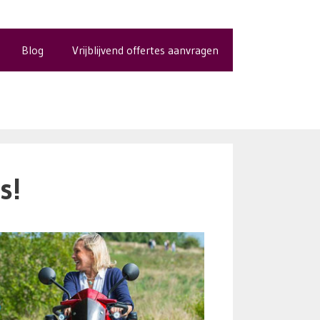
Blog
Vrijblijvend offertes aanvragen
s!