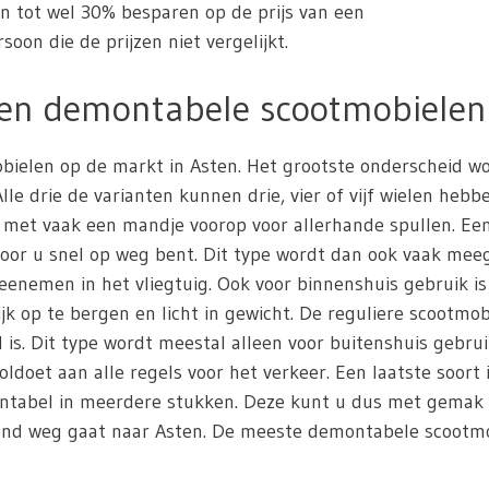
en tot wel 30% besparen op de prijs van een
oon die de prijzen niet vergelijkt.
 en demontabele scootmobielen
mobielen op de markt in Asten. Het grootste onderscheid w
e drie de varianten kunnen drie, vier of vijf wielen hebb
 met vaak een mandje voorop voor allerhande spullen. Ee
door u snel op weg bent. Dit type wordt dan ook vaak me
nemen in het vliegtuig. Ook voor binnenshuis gebruik i
jk op te bergen en licht in gewicht. De reguliere scootmob
s. Dit type wordt meestal alleen voor buitenshuis gebrui
oldoet aan alle regels voor het verkeer. Een laatste soort
montabel in meerdere stukken. Deze kunt u dus met gemak
end weg gaat naar Asten. De meeste demontabele scootmobi