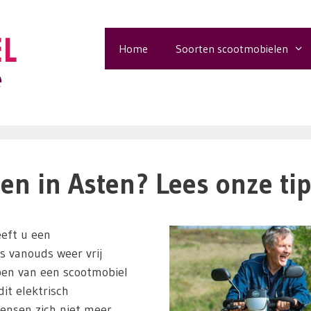
Home
Soorten scootmobielen
n in Asten? Lees onze tip
eft u een
ls vanouds weer vrij
pen van een scootmobiel
it elektrisch
ensen zich niet meer