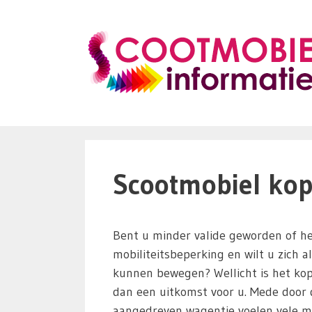
Ga
naar
de
inhoud
Scootmobiel kope
Bent u minder valide geworden of he
mobiliteitsbeperking en wilt u zich a
kunnen bewegen? Wellicht is het ko
dan een uitkomst voor u. Mede door d
aangedreven wagentje voelen vele m