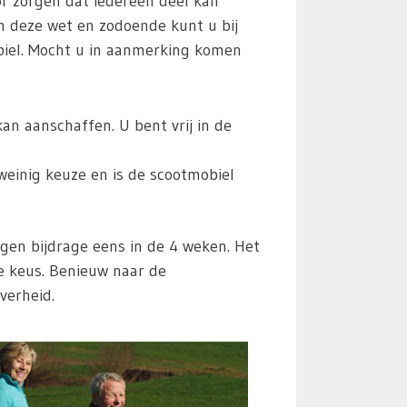
r zorgen dat iedereen deel kan
n deze wet en zodoende kunt u bij
biel. Mocht u in aanmerking komen
n aanschaffen. U bent vrij in de
weinig keuze en is de scootmobiel
en bijdrage eens in de 4 weken. Het
te keus. Benieuw naar de
verheid.