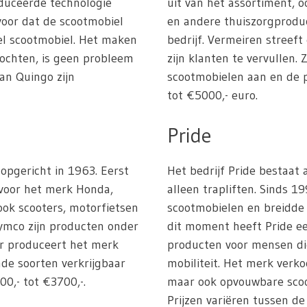
duceerde technologie
uit van het assortiment, 
rvoor dat de scootmobiel
en andere thuiszorgprodu
iel scootmobiel. Het maken
bedrijf. Vermeiren streef
bochten, is geen probleem
zijn klanten te vervullen.
an Quingo zijn
scootmobielen aan en de p
tot €5000,- euro.
Pride
 opgericht in 1963. Eerst
Het bedrijf Pride bestaat
 voor het merk Honda,
alleen trapliften. Sinds 1
ok scooters, motorfietsen
scootmobielen en breidde 
ymco zijn producten onder
dit moment heeft Pride ee
ar produceert het merk
producten voor mensen di
nde soorten verkrijgbaar
mobiliteit. Het merk verko
00,- tot €3700,-.
maar ook opvouwbare sco
Prijzen variëren tussen de