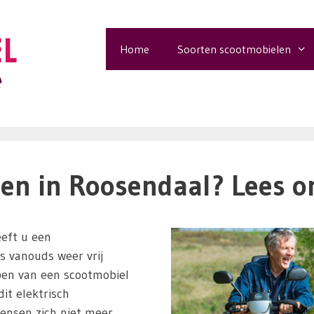
Home
Soorten scootmobielen
en in Roosendaal? Lees on
eft u een
ls vanouds weer vrij
pen van een scootmobiel
it elektrisch
ensen zich niet meer