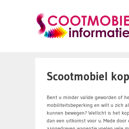
Ga
naar
de
inhoud
Scootmobiel kop
Bent u minder valide geworden of he
mobiliteitsbeperking en wilt u zich a
kunnen bewegen? Wellicht is het ko
dan een uitkomst voor u. Mede door d
aangedreven wagentje voelen vele m