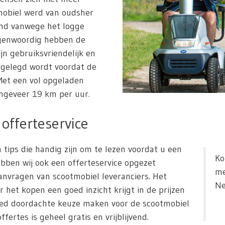
mobiel werd van oudsher
emd vanwege het logge
Tegenwoordig hebben de
ijn gebruiksvriendelijk en
fgelegd wordt voordat de
et een vol opgeladen
ngeveer 19 km per uur.
offerteservice
 tips die handig zijn om te lezen voordat u een
Ko
bben wij ook een offerteservice opgezet
me
nvragen van scootmobiel leveranciers. Het
Ne
r het kopen een goed inzicht krijgt in de prijzen
oed doordachte keuze maken voor de scootmobiel
fertes is geheel gratis en vrijblijvend.