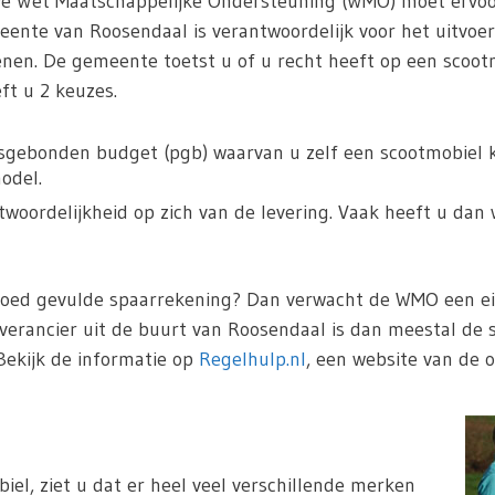
De Wet Maatschappelijke Ondersteuning (WMO) moet ervoo
ente van Roosendaal is verantwoordelijk voor het uitvoe
enen. De gemeente toetst u of u recht heeft op een scoot
t u 2 keuzes.
sgebonden budget (pgb) waarvan u zelf een scootmobiel ka
odel.
oordelijkheid op zich van de levering. Vaak heeft u dan 
goed gevulde spaarrekening? Dan verwacht de WMO een eig
everancier uit de buurt van Roosendaal is dan meestal de 
Bekijk de informatie op
Regelhulp.nl
, een website van de o
iel, ziet u dat er heel veel verschillende merken