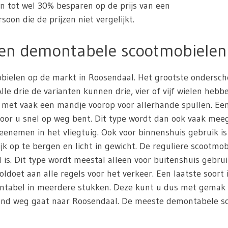
en tot wel 30% besparen op de prijs van een
oon die de prijzen niet vergelijkt.
 en demontabele scootmobielen
mobielen op de markt in Roosendaal. Het grootste ondersc
e drie de varianten kunnen drie, vier of vijf wielen hebb
 met vaak een mandje voorop voor allerhande spullen. Ee
door u snel op weg bent. Dit type wordt dan ook vaak me
nemen in het vliegtuig. Ook voor binnenshuis gebruik i
jk op te bergen en licht in gewicht. De reguliere scootmob
s. Dit type wordt meestal alleen voor buitenshuis gebrui
oldoet aan alle regels voor het verkeer. Een laatste soort
montabel in meerdere stukken. Deze kunt u dus met gemak
kend weg gaat naar Roosendaal. De meeste demontabele sco