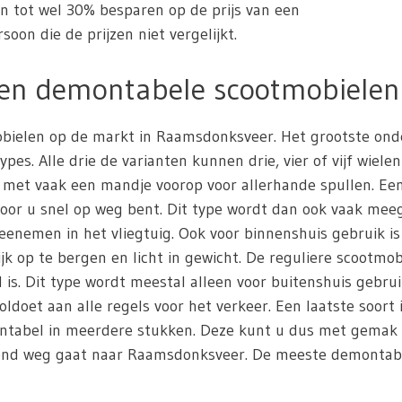
en tot wel 30% besparen op de prijs van een
oon die de prijzen niet vergelijkt.
 en demontabele scootmobielen
mobielen op de markt in Raamsdonksveer. Het grootste on
es. Alle drie de varianten kunnen drie, vier of vijf wiele
 met vaak een mandje voorop voor allerhande spullen. Ee
door u snel op weg bent. Dit type wordt dan ook vaak me
nemen in het vliegtuig. Ook voor binnenshuis gebruik i
jk op te bergen en licht in gewicht. De reguliere scootmob
s. Dit type wordt meestal alleen voor buitenshuis gebrui
oldoet aan alle regels voor het verkeer. Een laatste soort
montabel in meerdere stukken. Deze kunt u dus met gemak
kend weg gaat naar Raamsdonksveer. De meeste demontabel