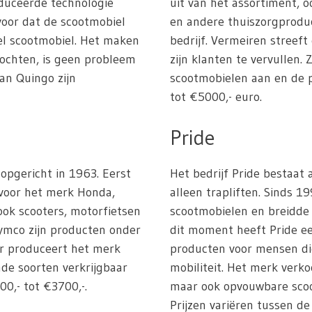
duceerde technologie
uit van het assortiment, 
rvoor dat de scootmobiel
en andere thuiszorgprodu
iel scootmobiel. Het maken
bedrijf. Vermeiren streef
bochten, is geen probleem
zijn klanten te vervullen.
an Quingo zijn
scootmobielen aan en de p
tot €5000,- euro.
Pride
 opgericht in 1963. Eerst
Het bedrijf Pride bestaat
 voor het merk Honda,
alleen trapliften. Sinds 1
ok scooters, motorfietsen
scootmobielen en breidde 
ymco zijn producten onder
dit moment heeft Pride ee
ar produceert het merk
producten voor mensen di
nde soorten verkrijgbaar
mobiliteit. Het merk verko
00,- tot €3700,-.
maar ook opvouwbare sco
Prijzen variëren tussen de