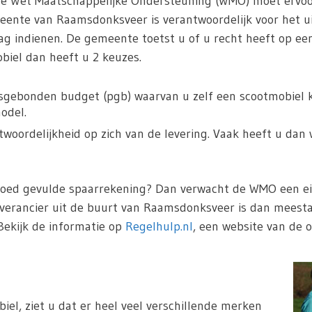
De Wet Maatschappelijke Ondersteuning (WMO) moet ervoo
ente van Raamsdonksveer is verantwoordelijk voor het u
ag indienen. De gemeente toetst u of u recht heeft op een
iel dan heeft u 2 keuzes.
sgebonden budget (pgb) waarvan u zelf een scootmobiel ka
odel.
oordelijkheid op zich van de levering. Vaak heeft u dan 
goed gevulde spaarrekening? Dan verwacht de WMO een eig
everancier uit de buurt van Raamsdonksveer is dan meesta
Bekijk de informatie op
Regelhulp.nl
, een website van de o
iel, ziet u dat er heel veel verschillende merken