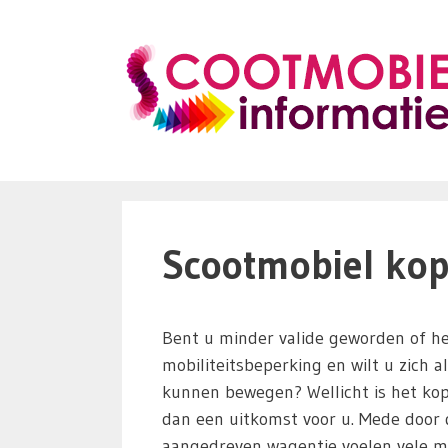
Ga
naar
de
inhoud
Scootmobiel kop
Bent u minder valide geworden of he
mobiliteitsbeperking en wilt u zich a
kunnen bewegen? Wellicht is het ko
dan een uitkomst voor u. Mede door d
aangedreven wagentje voelen vele m