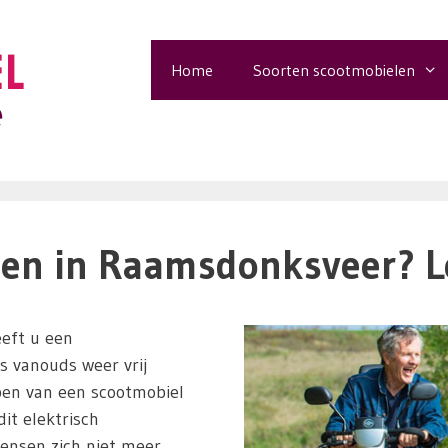
Home
Soorten scootmobielen
en in Raamsdonksveer? Le
eft u een
ls vanouds weer vrij
pen van een scootmobiel
it elektrisch
ensen zich niet meer