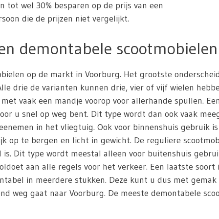
en tot wel 30% besparen op de prijs van een
oon die de prijzen niet vergelijkt.
 en demontabele scootmobielen
mobielen op de markt in Voorburg. Het grootste ondersche
e drie de varianten kunnen drie, vier of vijf wielen hebb
 met vaak een mandje voorop voor allerhande spullen. Ee
door u snel op weg bent. Dit type wordt dan ook vaak me
nemen in het vliegtuig. Ook voor binnenshuis gebruik i
jk op te bergen en licht in gewicht. De reguliere scootmob
s. Dit type wordt meestal alleen voor buitenshuis gebrui
oldoet aan alle regels voor het verkeer. Een laatste soort
montabel in meerdere stukken. Deze kunt u dus met gemak
kend weg gaat naar Voorburg. De meeste demontabele scoot