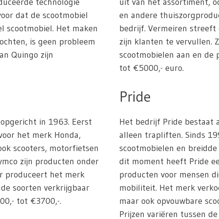
duceerde technologie
uit van het assortiment, 
rvoor dat de scootmobiel
en andere thuiszorgprodu
iel scootmobiel. Het maken
bedrijf. Vermeiren streef
bochten, is geen probleem
zijn klanten te vervullen.
an Quingo zijn
scootmobielen aan en de p
tot €5000,- euro.
Pride
 opgericht in 1963. Eerst
Het bedrijf Pride bestaat
 voor het merk Honda,
alleen trapliften. Sinds 1
ok scooters, motorfietsen
scootmobielen en breidde 
ymco zijn producten onder
dit moment heeft Pride ee
ar produceert het merk
producten voor mensen di
nde soorten verkrijgbaar
mobiliteit. Het merk verko
00,- tot €3700,-.
maar ook opvouwbare sco
Prijzen variëren tussen de