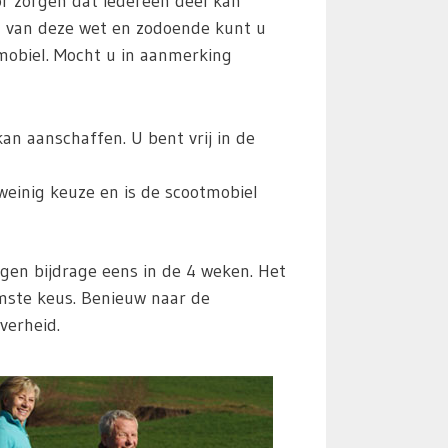
r zorgen dat iedereen deel kan
n van deze wet en zodoende kunt u
mobiel. Mocht u in aanmerking
n aanschaffen. U bent vrij in de
weinig keuze en is de scootmobiel
en bijdrage eens in de 4 weken. Het
imste keus. Benieuw naar de
verheid.