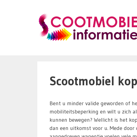
Ga
naar
de
inhoud
Scootmobiel kop
Bent u minder valide geworden of he
mobiliteitsbeperking en wilt u zich a
kunnen bewegen? Wellicht is het ko
dan een uitkomst voor u. Mede door d
aangedreven wagentje voelen vele m