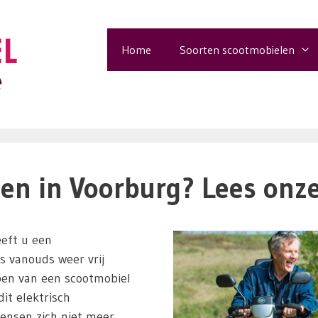
Home
Soorten scootmobielen
en in Voorburg? Lees onze 
eft u een
ls vanouds weer vrij
pen van een scootmobiel
it elektrisch
ensen zich niet meer