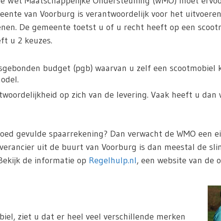
De Wet Maatschappelijke Ondersteuning (WMO) moet ervoo
ente van Voorburg is verantwoordelijk voor het uitvoere
enen. De gemeente toetst u of u recht heeft op een scoot
t u 2 keuzes.
sgebonden budget (pgb) waarvan u zelf een scootmobiel ka
odel.
oordelijkheid op zich van de levering. Vaak heeft u dan 
goed gevulde spaarrekening? Dan verwacht de WMO een eig
verancier uit de buurt van Voorburg is dan meestal de sl
Bekijk de informatie op
Regelhulp.nl
, een website van de o
iel, ziet u dat er heel veel verschillende merken