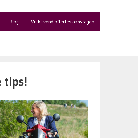
Blog
Vrijblijvend offertes aanvragen
tips!