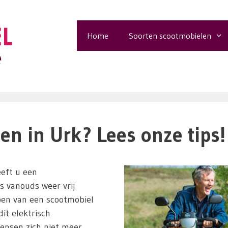
Home
Soorten scootmobielen
n in Urk? Lees onze tips!
eft u een
ls vanouds weer vrij
pen van een scootmobiel
it elektrisch
ensen zich niet meer