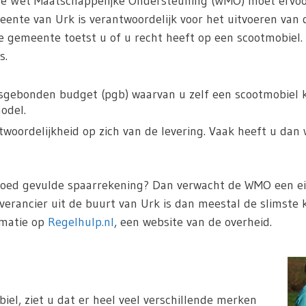
De Wet Maatschappelijke Ondersteuning (WMO) moet ervoo
nte van Urk is verantwoordelijk voor het uitvoeren van 
e gemeente toetst u of u recht heeft op een scootmobiel
s.
sgebonden budget (pgb) waarvan u zelf een scootmobiel ka
odel.
oordelijkheid op zich van de levering. Vaak heeft u dan 
goed gevulde spaarrekening? Dan verwacht de WMO een eig
everancier uit de buurt van Urk is dan meestal de slimste
rmatie op
Regelhulp.nl
, een website van de overheid.
iel, ziet u dat er heel veel verschillende merken