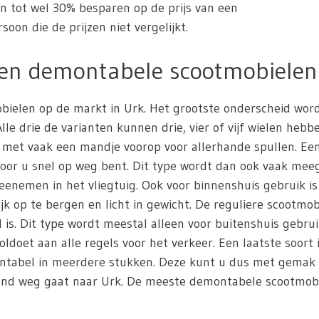
en tot wel 30% besparen op de prijs van een
oon die de prijzen niet vergelijkt.
 en demontabele scootmobielen
mobielen op de markt in Urk. Het grootste onderscheid wor
e drie de varianten kunnen drie, vier of vijf wielen hebb
 met vaak een mandje voorop voor allerhande spullen. Ee
door u snel op weg bent. Dit type wordt dan ook vaak me
nemen in het vliegtuig. Ook voor binnenshuis gebruik i
jk op te bergen en licht in gewicht. De reguliere scootmob
s. Dit type wordt meestal alleen voor buitenshuis gebrui
oldoet aan alle regels voor het verkeer. Een laatste soort
montabel in meerdere stukken. Deze kunt u dus met gemak
end weg gaat naar Urk. De meeste demontabele scootmobiel