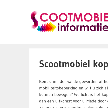
Ga
naar
de
inhoud
Scootmobiel kope
Bent u minder valide geworden of he
mobiliteitsbeperking en wilt u zich a
kunnen bewegen? Wellicht is het ko
dan een uitkomst voor u. Mede door d
aangedreven wagentje voelen vele m