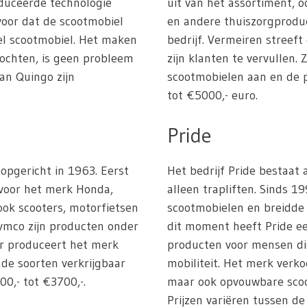
duceerde technologie
uit van het assortiment, 
rvoor dat de scootmobiel
en andere thuiszorgprodu
iel scootmobiel. Het maken
bedrijf. Vermeiren streef
bochten, is geen probleem
zijn klanten te vervullen.
an Quingo zijn
scootmobielen aan en de p
tot €5000,- euro.
Pride
 opgericht in 1963. Eerst
Het bedrijf Pride bestaat
 voor het merk Honda,
alleen trapliften. Sinds 1
ok scooters, motorfietsen
scootmobielen en breidde 
ymco zijn producten onder
dit moment heeft Pride ee
ar produceert het merk
producten voor mensen di
nde soorten verkrijgbaar
mobiliteit. Het merk verko
00,- tot €3700,-.
maar ook opvouwbare sco
Prijzen variëren tussen de