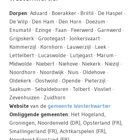
Dorpen
: Aduard · Boerakker · Briltil · De Haspel ·
De Wilp · Den Ham · Den Horn · Doezum ·
Enumatil · Ezinge · Faan · Feerwerd · Garnwerd ·
Grijpskerk · Grootegast · Jonkersvaart ·
Kommerzijl · Kornhorn · Lauwerzijl · Leek ·
Lettelbert · Lucaswolde · Lutjegast · Marum ·
Midwolde · Niebert · Niehove · Niekerk · Niezijl ·
Noordhorn · Noordwijk · Nuis · Oldehove ·
Oldekerk · Oostwold · Opende · Pieterzijl ·
Saaksum · Sebaldeburen · Tolbert · Visvliet ·
Zevenhuizen · Zuidhorn
Website
van de
gemeente Westerkwartier
Omliggende gemeenten
: Het Hogeland,
Groningen, Noordenveld (DR), Opsterland (FR),
Smallingerland (FR), Achtkarspelen (FR),
Noordoost-Friesland (FR)