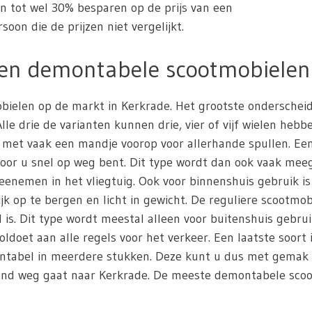
en tot wel 30% besparen op de prijs van een
oon die de prijzen niet vergelijkt.
 en demontabele scootmobielen
mobielen op de markt in Kerkrade. Het grootste ondersche
e drie de varianten kunnen drie, vier of vijf wielen hebb
 met vaak een mandje voorop voor allerhande spullen. Ee
door u snel op weg bent. Dit type wordt dan ook vaak me
nemen in het vliegtuig. Ook voor binnenshuis gebruik i
jk op te bergen en licht in gewicht. De reguliere scootmob
s. Dit type wordt meestal alleen voor buitenshuis gebrui
oldoet aan alle regels voor het verkeer. Een laatste soort
montabel in meerdere stukken. Deze kunt u dus met gemak
kend weg gaat naar Kerkrade. De meeste demontabele scootm