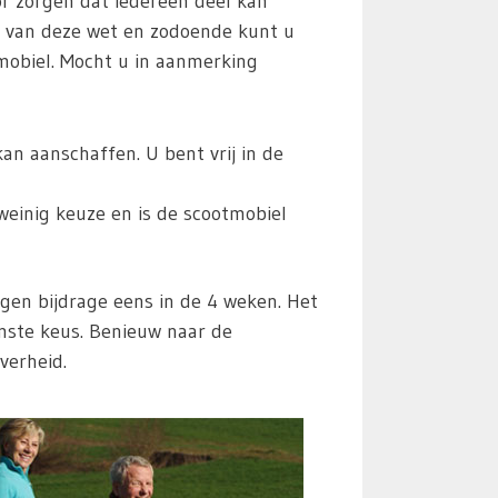
r zorgen dat iedereen deel kan
n van deze wet en zodoende kunt u
mobiel. Mocht u in aanmerking
n aanschaffen. U bent vrij in de
weinig keuze en is de scootmobiel
en bijdrage eens in de 4 weken. Het
imste keus. Benieuw naar de
verheid.