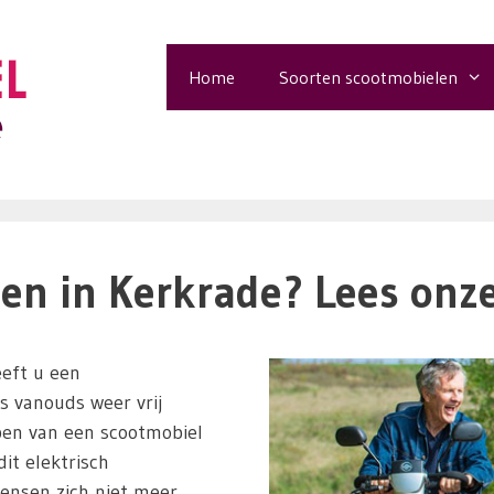
Home
Soorten scootmobielen
en in Kerkrade? Lees onze
eft u een
ls vanouds weer vrij
pen van een scootmobiel
it elektrisch
ensen zich niet meer