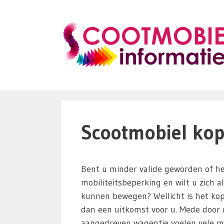
Ga
naar
de
inhoud
Scootmobiel kop
Bent u minder valide geworden of he
mobiliteitsbeperking en wilt u zich a
kunnen bewegen? Wellicht is het ko
dan een uitkomst voor u. Mede door d
aangedreven wagentje voelen vele m