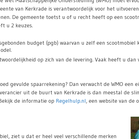
De Wet Maatschappelijke Ondersteuning (WMO) moet ervoo
ente van Kerkrade is verantwoordelijk voor het uitvoere
enen. De gemeente toetst u of u recht heeft op een scoot
t u 2 keuzes.
sgebonden budget (pgb) waarvan u zelf een scootmobiel ka
odel.
oordelijkheid op zich van de levering. Vaak heeft u dan 
goed gevulde spaarrekening? Dan verwacht de WMO een eig
verancier uit de buurt van Kerkrade is dan meestal de sl
Bekijk de informatie op
Regelhulp.nl
, een website van de o
iel, ziet u dat er heel veel verschillende merken