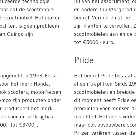
duceerde technologie
uit van het assortiment, 
rvoor dat de scootmobiel
en andere thuiszorgprodu
iel scootmobiel. Het maken
bedrijf. Vermeiren streef
bochten, is geen probleem
zijn klanten te vervullen.
an Quingo zijn
scootmobielen aan en de p
tot €5000,- euro.
Pride
 opgericht in 1963. Eerst
Het bedrijf Pride bestaat
 voor het merk Honda,
alleen trapliften. Sinds 1
ok scooters, motorfietsen
scootmobielen en breidde 
ymco zijn producten onder
dit moment heeft Pride ee
ar produceert het merk
producten voor mensen di
nde soorten verkrijgbaar
mobiliteit. Het merk verko
00,- tot €3700,-.
maar ook opvouwbare sco
Prijzen variëren tussen de