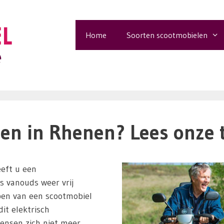
Home
Soorten scootmobielen
en in Rhenen? Lees onze t
eft u een
ls vanouds weer vrij
pen van een scootmobiel
it elektrisch
ensen zich niet meer