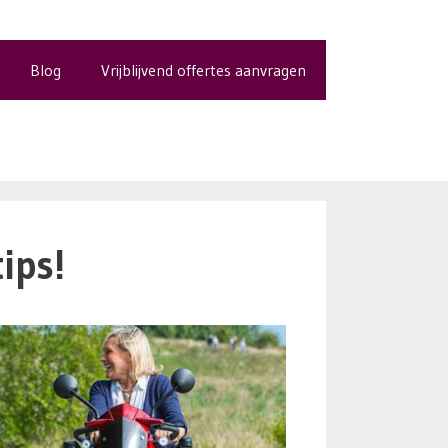
Blog
Vrijblijvend offertes aanvragen
ips!