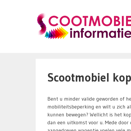
Ga
naar
de
inhoud
Scootmobiel kop
Bent u minder valide geworden of he
mobiliteitsbeperking en wilt u zich a
kunnen bewegen? Wellicht is het ko
dan een uitkomst voor u. Mede door d
aangedreven wagentje voelen vele m