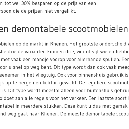
en tot wel 30% besparen op de prijs van een
oon die de prijzen niet vergelijkt.
 en demontabele scootmobielen
mobielen op de markt in Rhenen. Het grootste onderscheid
e drie de varianten kunnen drie, vier of vijf wielen hebb
 met vaak een mandje voorop voor allerhande spullen. Ee
door u snel op weg bent. Dit type wordt dan ook vaak me
nemen in het vliegtuig. Ook voor binnenshuis gebruik i
jk op te bergen en licht in gewicht. De reguliere scootmob
s. Dit type wordt meestal alleen voor buitenshuis gebrui
oldoet aan alle regels voor het verkeer. Een laatste soort
montabel in meerdere stukken. Deze kunt u dus met gemak
kend weg gaat naar Rhenen. De meeste demontabele scootmo