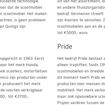
duceerde technologie
uit van het assortiment, 
rvoor dat de scootmobiel
en andere thuiszorgprodu
iel scootmobiel. Het maken
bedrijf. Vermeiren streef
bochten, is geen probleem
zijn klanten te vervullen.
an Quingo zijn
scootmobielen aan en de p
tot €5000,- euro.
Pride
 opgericht in 1963. Eerst
Het bedrijf Pride bestaat
 voor het merk Honda,
alleen trapliften. Sinds 1
ok scooters, motorfietsen
scootmobielen en breidde 
ymco zijn producten onder
dit moment heeft Pride ee
ar produceert het merk
producten voor mensen di
nde soorten verkrijgbaar
mobiliteit. Het merk verko
00,- tot €3700,-.
maar ook opvouwbare sco
Prijzen variëren tussen de