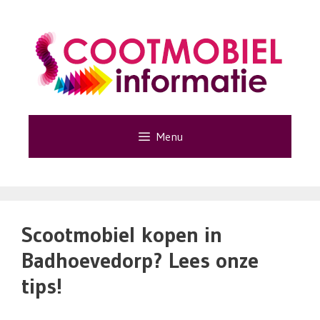
Ga
naar
de
inhoud
Menu
Scootmobiel kopen in
Badhoevedorp? Lees onze
tips!