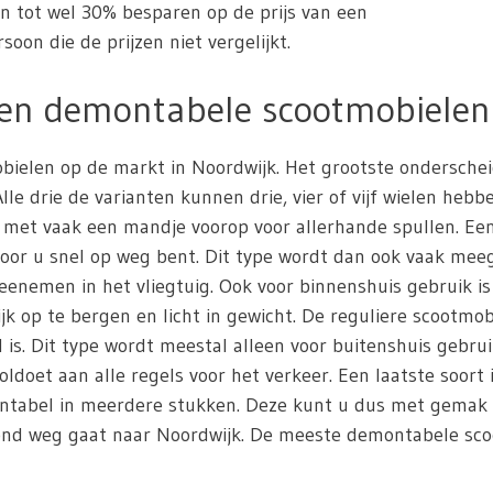
en tot wel 30% besparen op de prijs van een
oon die de prijzen niet vergelijkt.
 en demontabele scootmobielen
mobielen op de markt in Noordwijk. Het grootste ondersche
e drie de varianten kunnen drie, vier of vijf wielen hebb
 met vaak een mandje voorop voor allerhande spullen. Ee
door u snel op weg bent. Dit type wordt dan ook vaak me
nemen in het vliegtuig. Ook voor binnenshuis gebruik i
jk op te bergen en licht in gewicht. De reguliere scootmob
s. Dit type wordt meestal alleen voor buitenshuis gebrui
oldoet aan alle regels voor het verkeer. Een laatste soort
montabel in meerdere stukken. Deze kunt u dus met gemak
kend weg gaat naar Noordwijk. De meeste demontabele scoot