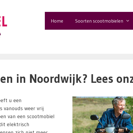
Home
Soorten scootmobielen
en in Noordwijk? Lees onz
eft u een
ls vanouds weer vrij
pen van een scootmobiel
it elektrisch
ensen zich niet meer