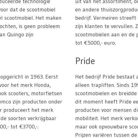
duceerde technologie
uit van het assortiment, 
rvoor dat de scootmobiel
en andere thuiszorgprodu
iel scootmobiel. Het maken
bedrijf. Vermeiren streef
bochten, is geen probleem
zijn klanten te vervullen.
an Quingo zijn
scootmobielen aan en de p
tot €5000,- euro.
Pride
 opgericht in 1963. Eerst
Het bedrijf Pride bestaat
 voor het merk Honda,
alleen trapliften. Sinds 1
ok scooters, motorfietsen
scootmobielen en breidde 
ymco zijn producten onder
dit moment heeft Pride ee
ar produceert het merk
producten voor mensen di
nde soorten verkrijgbaar
mobiliteit. Het merk verko
00,- tot €3700,-.
maar ook opvouwbare sco
Prijzen variëren tussen de