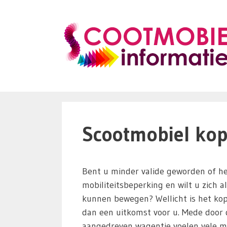
Ga
naar
de
inhoud
Scootmobiel kop
Bent u minder valide geworden of he
mobiliteitsbeperking en wilt u zich a
kunnen bewegen? Wellicht is het ko
dan een uitkomst voor u. Mede door d
aangedreven wagentje voelen vele m