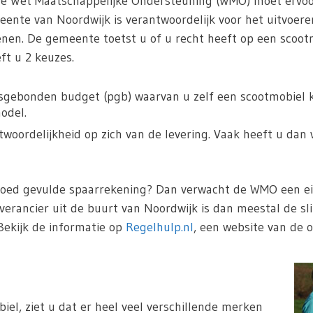
De Wet Maatschappelijke Ondersteuning (WMO) moet ervoo
ente van Noordwijk is verantwoordelijk voor het uitvoer
enen. De gemeente toetst u of u recht heeft op een scoot
t u 2 keuzes.
sgebonden budget (pgb) waarvan u zelf een scootmobiel ka
odel.
oordelijkheid op zich van de levering. Vaak heeft u dan 
goed gevulde spaarrekening? Dan verwacht de WMO een eig
verancier uit de buurt van Noordwijk is dan meestal de s
Bekijk de informatie op
Regelhulp.nl
, een website van de o
iel, ziet u dat er heel veel verschillende merken