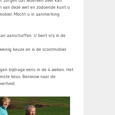
r zorgen dat iedereen deel kan
en van deze wet en zodoende kunt u
mobiel. Mocht u in aanmerking
n aanschaffen. U bent vrij in de
weinig keuze en is de scootmobiel
en bijdrage eens in de 4 weken. Het
limste keus. Benieuw naar de
verheid.