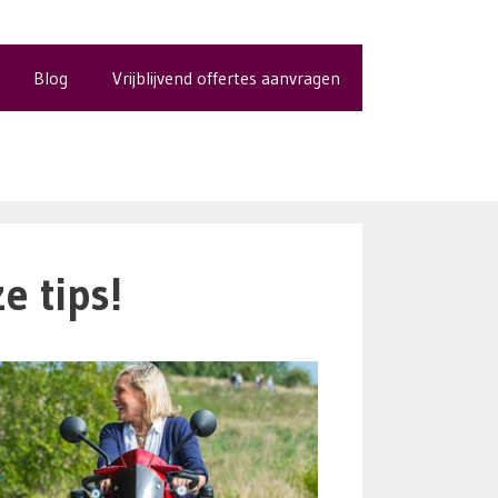
Blog
Vrijblijvend offertes aanvragen
e tips!