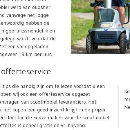
obiel werd van oudsher
emd vanwege het logge
Tegenwoordig hebben de
ijn gebruiksvriendelijk en
fgelegd wordt voordat de
et een vol opgeladen
ngeveer 19 km per uur.
offerteservice
 tips die handig zijn om te lezen voordat u een
Ko
bben wij ook een offerteservice opgezet
me
nvragen van scootmobiel leveranciers. Het
Ne
r het kopen een goed inzicht krijgt in de prijzen
oed doordachte keuze maken voor de scootmobiel
fertes is geheel gratis en vrijblijvend.