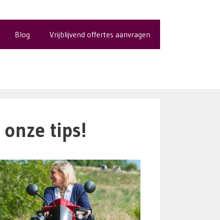
Blog
Vrijblijvend offertes aanvragen
onze tips!