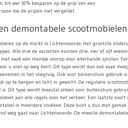
en tot wel 30% besparen op de prijs van een
oon die de prijzen niet vergelijkt.
 en demontabele scootmobielen
mobielen op de markt in Lichtenvoorde. Het grootste onde
es. Alle drie de varianten kunnen drie, vier of vijf wiele
 met vaak een mandje voorop voor allerhande spullen. Ee
door u snel op weg bent. Dit type wordt dan ook vaak me
nemen in het vliegtuig. Ook voor binnenshuis gebruik i
jk op te bergen en licht in gewicht. De reguliere scootmob
s. Dit type wordt meestal alleen voor buitenshuis gebrui
oldoet aan alle regels voor het verkeer. Een laatste soort
montabel in meerdere stukken. Deze kunt u dus met gemak
kend weg gaat naar Lichtenvoorde. De meeste demontabele 