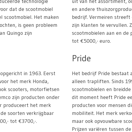
duceerde technologie
uit van het assortiment, 
rvoor dat de scootmobiel
en andere thuiszorgprodu
iel scootmobiel. Het maken
bedrijf. Vermeiren streef
bochten, is geen probleem
zijn klanten te vervullen.
an Quingo zijn
scootmobielen aan en de p
tot €5000,- euro.
Pride
 opgericht in 1963. Eerst
Het bedrijf Pride bestaat
 voor het merk Honda,
alleen trapliften. Sinds 1
ok scooters, motorfietsen
scootmobielen en breidde 
ymco zijn producten onder
dit moment heeft Pride ee
ar produceert het merk
producten voor mensen di
nde soorten verkrijgbaar
mobiliteit. Het merk verko
00,- tot €3700,-.
maar ook opvouwbare sco
Prijzen variëren tussen de