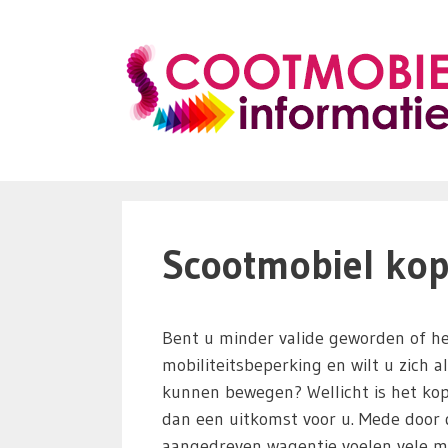
Ga
naar
de
inhoud
Scootmobiel kope
Bent u minder valide geworden of he
mobiliteitsbeperking en wilt u zich a
kunnen bewegen? Wellicht is het ko
dan een uitkomst voor u. Mede door d
aangedreven wagentje voelen vele m