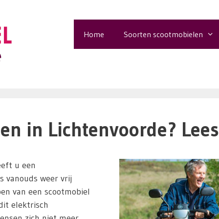
Home
Soorten scootmobielen
n in Lichtenvoorde? Lees 
eft u een
ls vanouds weer vrij
pen van een scootmobiel
it elektrisch
ensen zich niet meer