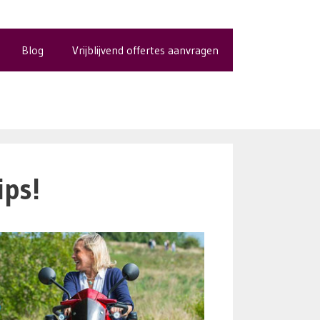
Blog
Vrijblijvend offertes aanvragen
ips!