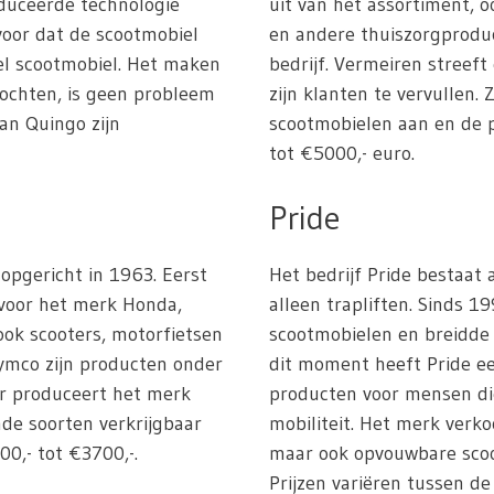
duceerde technologie
uit van het assortiment, 
rvoor dat de scootmobiel
en andere thuiszorgprodu
iel scootmobiel. Het maken
bedrijf. Vermeiren streef
bochten, is geen probleem
zijn klanten te vervullen.
an Quingo zijn
scootmobielen aan en de p
tot €5000,- euro.
Pride
 opgericht in 1963. Eerst
Het bedrijf Pride bestaat
 voor het merk Honda,
alleen trapliften. Sinds 1
ok scooters, motorfietsen
scootmobielen en breidde 
ymco zijn producten onder
dit moment heeft Pride ee
ar produceert het merk
producten voor mensen di
nde soorten verkrijgbaar
mobiliteit. Het merk verko
00,- tot €3700,-.
maar ook opvouwbare sco
Prijzen variëren tussen de