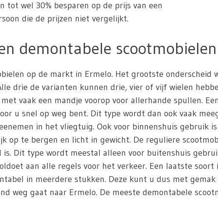
en tot wel 30% besparen op de prijs van een
oon die de prijzen niet vergelijkt.
 en demontabele scootmobielen
mobielen op de markt in Ermelo. Het grootste onderscheid
e drie de varianten kunnen drie, vier of vijf wielen hebb
 met vaak een mandje voorop voor allerhande spullen. Ee
door u snel op weg bent. Dit type wordt dan ook vaak me
nemen in het vliegtuig. Ook voor binnenshuis gebruik i
jk op te bergen en licht in gewicht. De reguliere scootmob
s. Dit type wordt meestal alleen voor buitenshuis gebrui
oldoet aan alle regels voor het verkeer. Een laatste soort
montabel in meerdere stukken. Deze kunt u dus met gemak
kend weg gaat naar Ermelo. De meeste demontabele scootmob