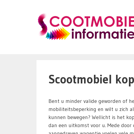
Ga
naar
de
inhoud
Scootmobiel kop
Bent u minder valide geworden of he
mobiliteitsbeperking en wilt u zich a
kunnen bewegen? Wellicht is het ko
dan een uitkomst voor u. Mede door d
aangedreven wagentje voelen vele m