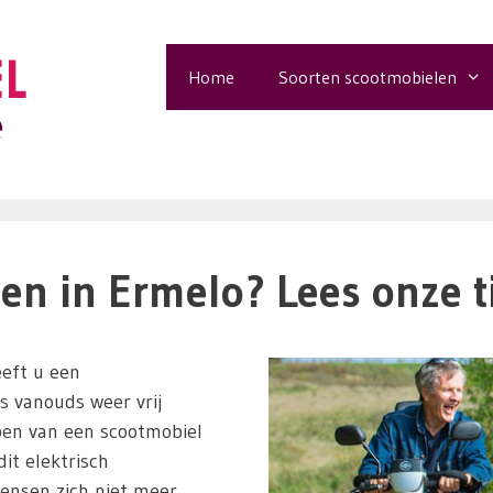
Home
Soorten scootmobielen
en in Ermelo? Lees onze t
eft u een
ls vanouds weer vrij
pen van een scootmobiel
it elektrisch
ensen zich niet meer