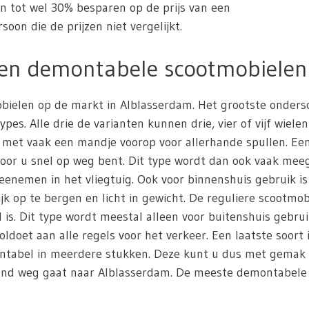
en tot wel 30% besparen op de prijs van een
oon die de prijzen niet vergelijkt.
 en demontabele scootmobielen
mobielen op de markt in Alblasserdam. Het grootste onder
es. Alle drie de varianten kunnen drie, vier of vijf wiele
 met vaak een mandje voorop voor allerhande spullen. Ee
door u snel op weg bent. Dit type wordt dan ook vaak me
nemen in het vliegtuig. Ook voor binnenshuis gebruik i
jk op te bergen en licht in gewicht. De reguliere scootmob
s. Dit type wordt meestal alleen voor buitenshuis gebrui
oldoet aan alle regels voor het verkeer. Een laatste soort
montabel in meerdere stukken. Deze kunt u dus met gemak
kend weg gaat naar Alblasserdam. De meeste demontabele s