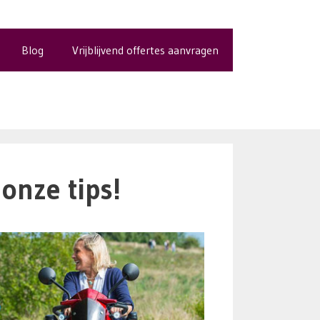
Blog
Vrijblijvend offertes aanvragen
onze tips!