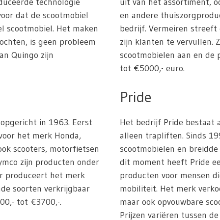
duceerde technologie
uit van het assortiment, 
rvoor dat de scootmobiel
en andere thuiszorgprodu
iel scootmobiel. Het maken
bedrijf. Vermeiren streef
bochten, is geen probleem
zijn klanten te vervullen.
an Quingo zijn
scootmobielen aan en de p
tot €5000,- euro.
Pride
 opgericht in 1963. Eerst
Het bedrijf Pride bestaat
 voor het merk Honda,
alleen trapliften. Sinds 1
ok scooters, motorfietsen
scootmobielen en breidde 
ymco zijn producten onder
dit moment heeft Pride ee
ar produceert het merk
producten voor mensen di
nde soorten verkrijgbaar
mobiliteit. Het merk verko
00,- tot €3700,-.
maar ook opvouwbare sco
Prijzen variëren tussen de