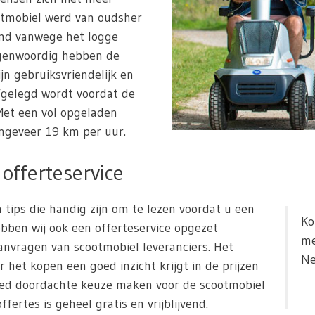
otmobiel werd van oudsher
emd vanwege het logge
Tegenwoordig hebben de
ijn gebruiksvriendelijk en
fgelegd wordt voordat de
et een vol opgeladen
ngeveer 19 km per uur.
offerteservice
 tips die handig zijn om te lezen voordat u een
Ko
bben wij ook een offerteservice opgezet
me
nvragen van scootmobiel leveranciers. Het
Ne
r het kopen een goed inzicht krijgt in de prijzen
oed doordachte keuze maken voor de scootmobiel
fertes is geheel gratis en vrijblijvend.