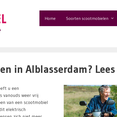
Home
Soorten scootmobielen
en in Alblasserdam? Lees 
eft u een
ls vanouds weer vrij
pen van een scootmobiel
it elektrisch
ensen zich niet meer