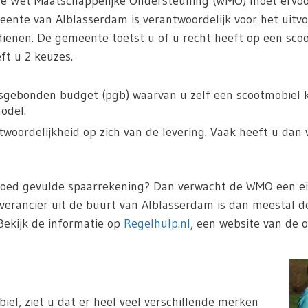
De Wet Maatschappelijke Ondersteuning (WMO) moet ervoo
ente van Alblasserdam is verantwoordelijk voor het uitv
dienen. De gemeente toetst u of u recht heeft op een sco
t u 2 keuzes.
sgebonden budget (pgb) waarvan u zelf een scootmobiel ka
odel.
oordelijkheid op zich van de levering. Vaak heeft u dan 
goed gevulde spaarrekening? Dan verwacht de WMO een eig
everancier uit de buurt van Alblasserdam is dan meestal d
Bekijk de informatie op
Regelhulp.nl
, een website van de o
iel, ziet u dat er heel veel verschillende merken