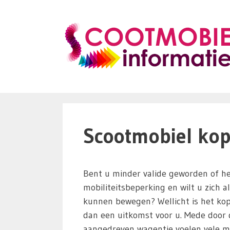
Ga
naar
de
inhoud
Scootmobiel kop
Bent u minder valide geworden of he
mobiliteitsbeperking en wilt u zich a
kunnen bewegen? Wellicht is het ko
dan een uitkomst voor u. Mede door d
aangedreven wagentje voelen vele m